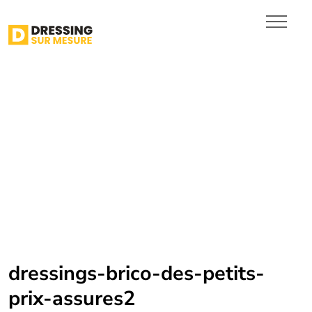
Dressing dans le Brabant
wallon
Dressing dans le Hainaut
Dressing en Province de
Luxembourg
INSPIRATIONS
DEVIS
dressings-brico-des-petits-
prix-assures2