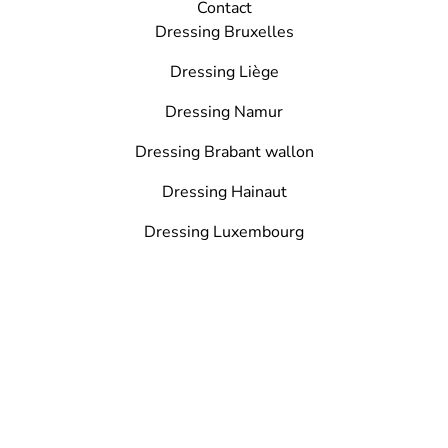
Contact
Dressing Bruxelles
Dressing Liège
Dressing Namur
Dressing Brabant wallon
Dressing Hainaut
Dressing Luxembourg
Home
»
dressings-brico-des-petits-prix-assures2
»
dressings-brico-des-
petits-prix-assures2
© 2024 Entreprises de Construction. Tous droits réservés.
Mentions légales
•
Politique de confidentialité
•
Devenir Partenaire
•