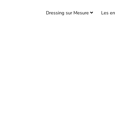
Dressing dans le Brabant
wallon
Dressing sur Mesure
Les en
Dressing dans le Hainaut
Dressing en Province de
Luxembourg
INSPIRATIONS
DEVIS