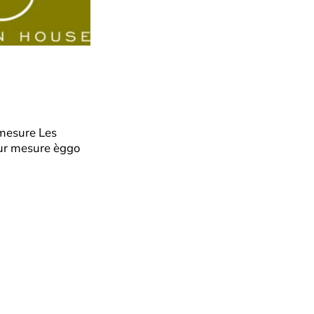
 mesure Les
ur mesure èggo