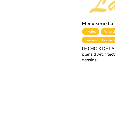
Menuiserie La
Nivelles
Partenai
Province du Brabant 
LE CHOIX DE LA
plans d’Architect
dessins …