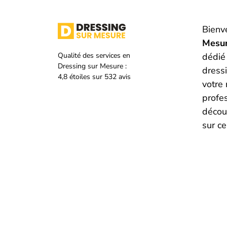
Bienv
Mesu
Qualité des services en
dédié 
Dressing sur Mesure :
dress
4,8
étoiles sur
532
avis
votre
profe
découv
sur ce