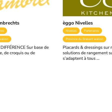
mbrechts
èggo Nivelles
res
Nivelles
Partenaires
wallon
Province du Brabant wallon
 DIFFÉRENCE Sur base de
Placards & dressings sur
e, de croquis ou de
solutions de rangement s
s’adaptent à tous …