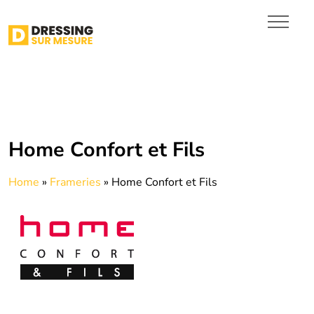
Dressing dans le Brabant
wallon
Dressing dans le Hainaut
Dressing en Province de
Luxembourg
INSPIRATIONS
DEVIS
Home Confort et Fils
Home
»
Frameries
»
Home Confort et Fils