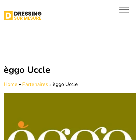
Dressing dans le Brabant
wallon
Dressing dans le Hainaut
Dressing en Province de
Luxembourg
INSPIRATIONS
DEVIS
èggo Uccle
Home
»
Partenaires
»
èggo Uccle