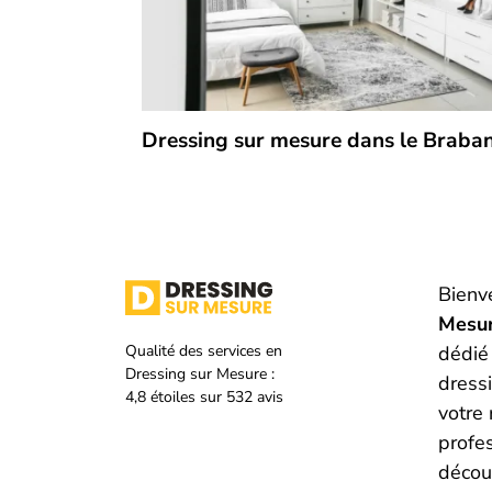
Dressing sur mesure dans le Braba
Bienv
Mesu
Qualité des services en
dédié 
Dressing sur Mesure :
dress
4,8
étoiles sur
532
avis
votre
profe
découv