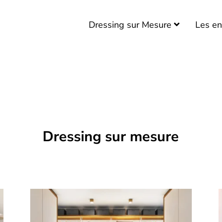
Dressing dans le Brabant
wallon
Dressing sur Mesure
Les en
Dressing dans le Hainaut
Dressing en Province de
Luxembourg
INSPIRATIONS
DEVIS
Dressing sur mesure